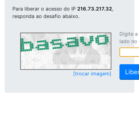
Para liberar o acesso
do IP
216.73.217.32
,
responda ao desafio abaixo.
Digite 
lado no
[trocar imagem]