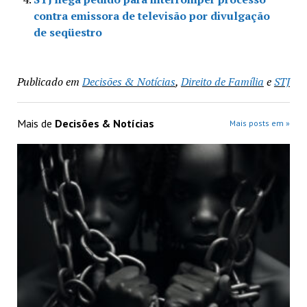
contra emissora de televisão por divulgação
de seqüestro
Publicado em
Decisões & Notícias
,
Direito de Família
e
STJ
Mais de
Decisões & Notícias
Mais posts em »