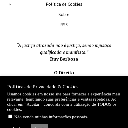
Política de Cookies
Sobre
RSS
“A justiça atrasada não é justiça, senão injustiça
qualificada e manifesta.”
Ruy Barbosa
O Direito
Todos os direito reservados 1996-2026
Políticas de Privacidade & Cookies
Mateus Matos
Usamos cookies em nosso site para fornecer a experiência mais
Fundador e Editor-Chefe
relevante, lembrando suas preferências e visitas repetidas. Ao
clicar em “Aceitar”, concorda com a utilização de TODOS os
Desde 1996
cookies.
.
Não venda minhas informações pessoais