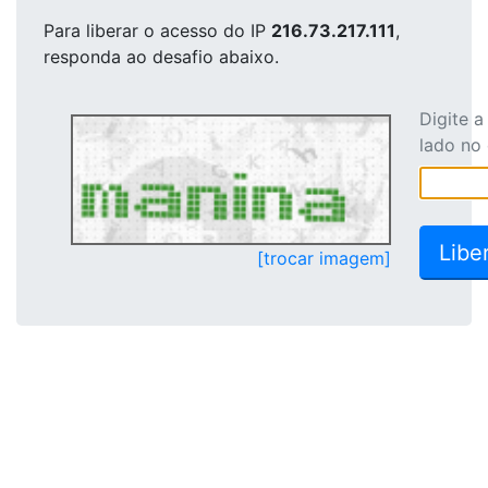
Para liberar o acesso
do IP
216.73.217.111
,
responda ao desafio abaixo.
Digite 
lado no
[trocar imagem]