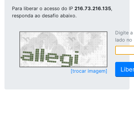
Para liberar o acesso
do IP
216.73.216.135
,
responda ao desafio abaixo.
Digite 
lado no
[trocar imagem]