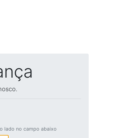
ança
nosco.
ao lado no campo abaixo