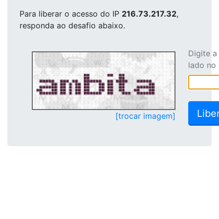
Para liberar o acesso
do IP
216.73.217.32
,
responda ao desafio abaixo.
Digite 
lado no
[trocar imagem]