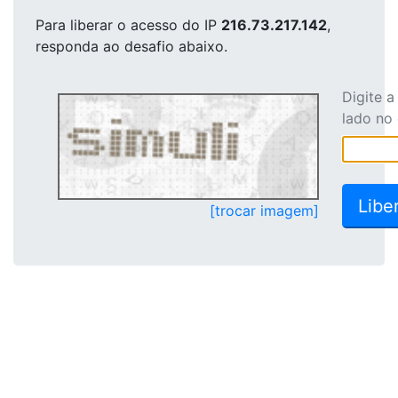
Para liberar o acesso
do IP
216.73.217.142
,
responda ao desafio abaixo.
Digite 
lado no
[trocar imagem]