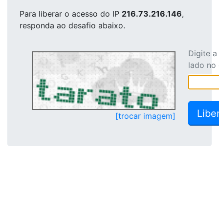
Para liberar o acesso
do IP
216.73.216.146
,
responda ao desafio abaixo.
Digite 
lado no
[trocar imagem]