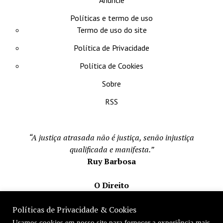
Políticas e termo de uso
Termo de uso do site
Política de Privacidade
Política de Cookies
Sobre
RSS
“A justiça atrasada não é justiça, senão injustiça
qualificada e manifesta.”
Ruy Barbosa
O Direito
Todos os direito reservados 1996-2026
Políticas de Privacidade & Cookies
Mateus Matos
Usamos cookies em nosso site para fornecer a experiência mais