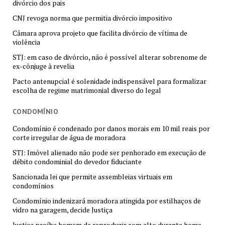
divórcio dos pais
CNJ revoga norma que permitia divórcio impositivo
Câmara aprova projeto que facilita divórcio de vítima de
violência
STJ: em caso de divórcio, não é possível alterar sobrenome de
ex-cônjuge à revelia
Pacto antenupcial é solenidade indispensável para formalizar
escolha de regime matrimonial diverso do legal
CONDOMÍNIO
Condomínio é condenado por danos morais em 10 mil reais por
corte irregular de água de moradora
STJ: Imóvel alienado não pode ser penhorado em execução de
débito condominial do devedor fiduciante
Sancionada lei que permite assembleias virtuais em
condomínios
Condomínio indenizará moradora atingida por estilhaços de
vidro na garagem, decide Justiça
Justiça proíbe homem de reproduzir som alto durante home