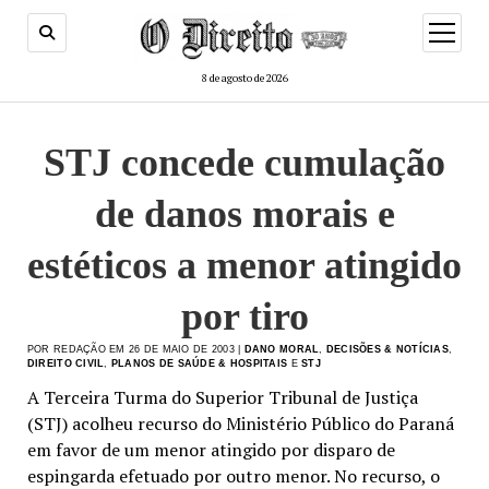
menu
de
abertur
8 de agosto de 2026
STJ concede cumulação
de danos morais e
estéticos a menor atingido
por tiro
POR REDAÇÃO EM 26 DE MAIO DE 2003 |
DANO MORAL
,
DECISÕES & NOTÍCIAS
,
DIREITO CIVIL
,
PLANOS DE SAÚDE & HOSPITAIS
E
STJ
A Terceira Turma do Superior Tribunal de Justiça
(STJ) acolheu recurso do Ministério Público do Paraná
em favor de um menor atingido por disparo de
espingarda efetuado por outro menor. No recurso, o