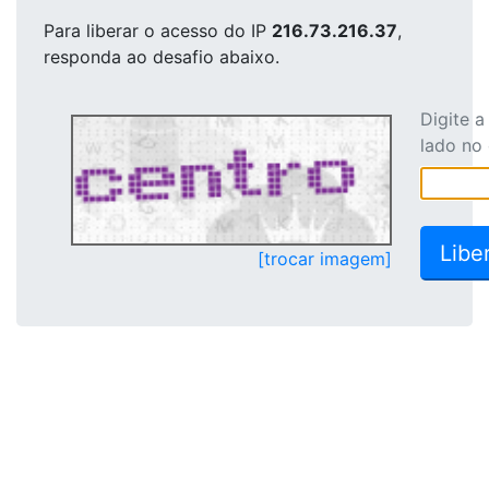
Para liberar o acesso
do IP
216.73.216.37
,
responda ao desafio abaixo.
Digite 
lado no
[trocar imagem]