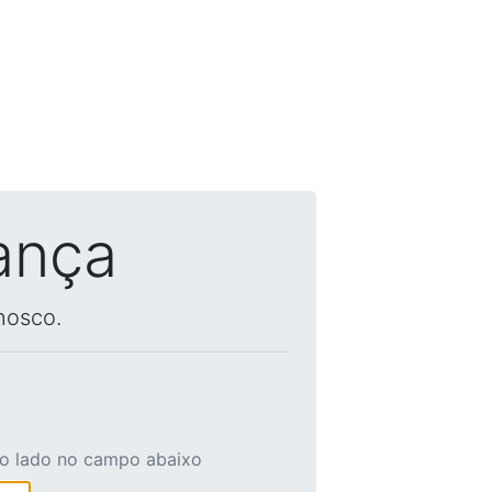
ança
nosco.
ao lado no campo abaixo