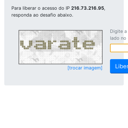
Para liberar o acesso
do IP
216.73.216.95
,
responda ao desafio abaixo.
Digite 
lado no
[trocar imagem]