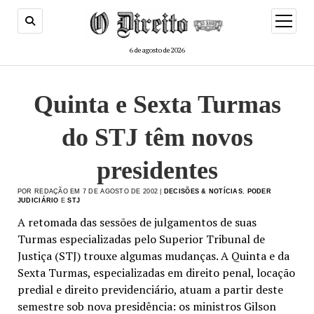
menu
de
abertur
6 de agosto de 2026
Quinta e Sexta Turmas
do STJ têm novos
presidentes
POR REDAÇÃO EM 7 DE AGOSTO DE 2002 |
DECISÕES & NOTÍCIAS
,
PODER
JUDICIÁRIO
E
STJ
A retomada das sessões de julgamentos de suas
Turmas especializadas pelo Superior Tribunal de
Justiça (STJ) trouxe algumas mudanças. A Quinta e da
Sexta Turmas, especializadas em direito penal, locação
predial e direito previdenciário, atuam a partir deste
semestre sob nova presidência: os ministros Gilson