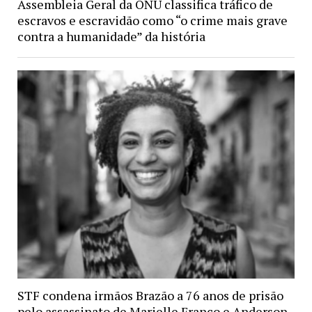
Assembleia Geral da ONU classifica tráfico de
escravos e escravidão como “o crime mais grave
contra a humanidade” da história
STF condena irmãos Brazão a 76 anos de prisão
pelo assassinato de Marielle Franco e Anderson