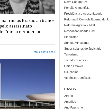
Novo Código Civil
Pensão Alimentícia
Previdência e Aposentadoria
na irmãos Brazão a 76 anos
Reforma & Controle Externo do Ju
 pelo assassinato
Reforma Agrária & MST
le Franco e Anderson
Responsabilidade Civil
Sindicatos
Súmula Vinculante
Super-salários do Judiciário
Mais posts em »
Terrorismo
Trabalho Escravo
União Estável
Usucapião
Violência Doméstica
CASOS
Airbnb
Amarildo
Anti-Fascismo