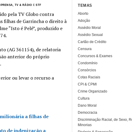
TEMAS
MPRENSA, TV & RÁDIO
E
STF
vido pela TV Globo contra
Aborto
 filhas de Garrincha o direito à
Adoção
me “Isto é Pelé”, produzido e
Assédio Moral
974.
Assédio Sexual
Cartão de Crédito
to (AG 361154), de relatoria
Censura
são anterior do próprio
Concursos & Exames
.
Condomínio
Consórcios
rior ou levar o recurso a
Cotas Raciais
CPI & CPMI
Crime Organizado
Cultura
Dano Moral
Democracia
ilionária a filhas de
Discriminação Racial, de Sexo, R
Minorias
to de indenização a