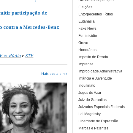
Divórcio & Separação
Eleições
mitir participação de
Entorpecentes ilícitos
Eutanásia
ão contra a Mercedes-Benz
Fake News
Feminicídio
Greve
Honorários
TV & Rádio
e
STF
Imposto de Renda
Imprensa
Improbidade Administrativa
Mais posts em »
Infância e Juventude
Inquilinato
Jogos de Azar
Juiz de Garantias
Juizados Especiais Federais
Lei Magnitsky
Liberdade de Expressão
Marcas e Patentes