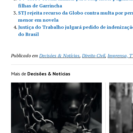
filhas de Garrincha
STJ rejeita recurso da Globo contra multa por per
menor em novela
Justiça do Trabalho julgará pedido de indenizaç
do Brasil
Publicado em
Decisões & Notícias
,
Direito Civil
,
Imprensa, 
Mais de
Decisões & Notícias