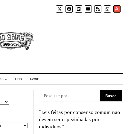
Apoia-
se
OS
LEIS
APOIE
“Leis feitas por consenso comum não
devem ser espezinhadas por
indivíduos.”