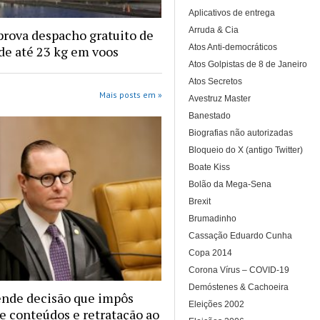
Aplicativos de entrega
Arruda & Cia
rova despacho gratuito de
Atos Anti-democráticos
e até 23 kg em voos
Atos Golpistas de 8 de Janeiro
Atos Secretos
Mais posts em »
Avestruz Master
Banestado
Biografias não autorizadas
Bloqueio do X (antigo Twitter)
Boate Kiss
Bolão da Mega-Sena
Brexit
Brumadinho
Cassação Eduardo Cunha
Copa 2014
Corona Vírus – COVID-19
Demóstenes & Cachoeira
ende decisão que impôs
Eleições 2002
de conteúdos e retratação ao