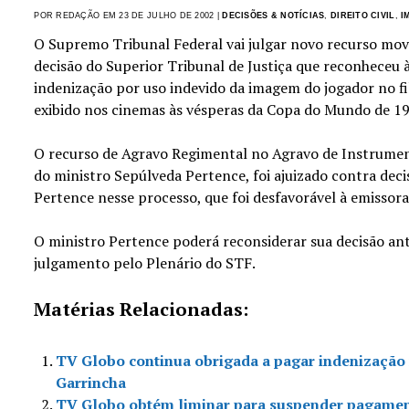
POR REDAÇÃO EM 23 DE JULHO DE 2002 |
DECISÕES & NOTÍCIAS
,
DIREITO CIVIL
,
I
O Supremo Tribunal Federal vai julgar novo recurso mo
decisão do Superior Tribunal de Justiça que reconheceu às
indenização por uso indevido da imagem do jogador no fil
exibido nos cinemas às vésperas da Copa do Mundo de 1
O recurso de Agravo Regimental no Agravo de Instrumen
do ministro Sepúlveda Pertence, foi ajuizado contra deci
Pertence nesse processo, que foi desfavorável à emissora
O ministro Pertence poderá reconsiderar sua decisão ante
julgamento pelo Plenário do STF.
Matérias Relacionadas:
TV Globo continua obrigada a pagar indenização m
Garrincha
TV Globo obtém liminar para suspender pagamen