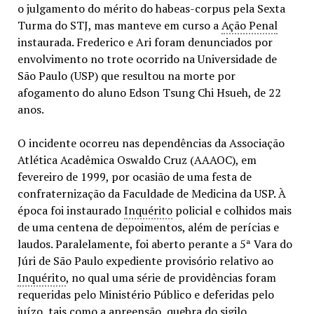
o julgamento do mérito do habeas-corpus pela Sexta
Turma do STJ, mas manteve em curso a
Ação Penal
instaurada. Frederico e Ari foram denunciados por
envolvimento no trote ocorrido na Universidade de
São Paulo (USP) que resultou na morte por
afogamento do aluno Edson Tsung Chi Hsueh, de 22
anos.
O incidente ocorreu nas dependências da Associação
Atlética Acadêmica Oswaldo Cruz (AAAOC), em
fevereiro de 1999, por ocasião de uma festa de
confraternização da Faculdade de Medicina da USP. À
época foi instaurado
Inquérito
policial e colhidos mais
de uma centena de depoimentos, além de perícias e
laudos. Paralelamente, foi aberto perante a 5ª Vara do
Júri de São Paulo expediente provisório relativo ao
Inquérito
, no qual uma série de providências foram
requeridas pelo Ministério Público e deferidas pelo
juízo, tais como a apreensão, quebra do sigilo