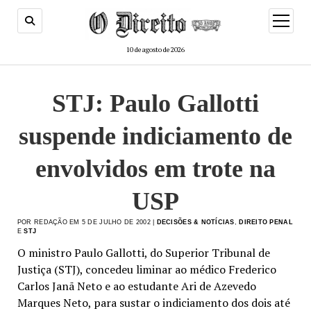
menu
de
abertur
10 de agosto de 2026
STJ: Paulo Gallotti
suspende indiciamento de
envolvidos em trote na
USP
POR REDAÇÃO EM 5 DE JULHO DE 2002 |
DECISÕES & NOTÍCIAS
,
DIREITO PENAL
E
STJ
O ministro Paulo Gallotti, do Superior Tribunal de
Justiça (STJ), concedeu liminar ao médico Frederico
Carlos Janã Neto e ao estudante Ari de Azevedo
Marques Neto, para sustar o indiciamento dos dois até