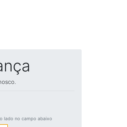
ança
nosco.
ao lado no campo abaixo