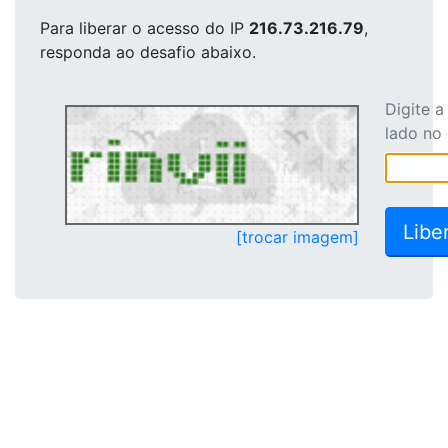
Para liberar o acesso
do IP
216.73.216.79
,
responda ao desafio abaixo.
Digite 
lado no
[trocar imagem]