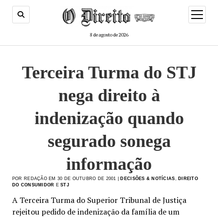
menu
de
abertur
8 de agosto de 2026
Terceira Turma do STJ
nega direito à
indenização quando
segurado sonega
informação
POR REDAÇÃO EM 30 DE OUTUBRO DE 2001 |
DECISÕES & NOTÍCIAS
,
DIREITO
DO CONSUMIDOR
E
STJ
A Terceira Turma do Superior Tribunal de Justiça
rejeitou pedido de indenização da família de um