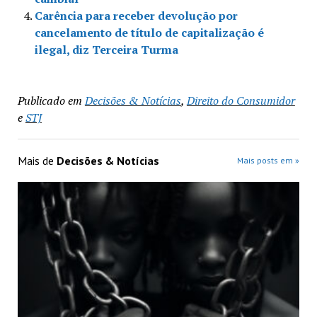
Carência para receber devolução por
cancelamento de título de capitalização é
ilegal, diz Terceira Turma
Publicado em
Decisões & Notícias
,
Direito do Consumidor
e
STJ
Mais de
Decisões & Notícias
Mais posts em »