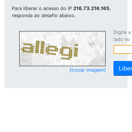
Para liberar o acesso
do IP
216.73.216.165
,
responda ao desafio abaixo.
Digite 
lado no
[trocar imagem]