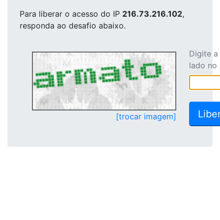
Para liberar o acesso
do IP
216.73.216.102
,
responda ao desafio abaixo.
Digite 
lado no
[trocar imagem]