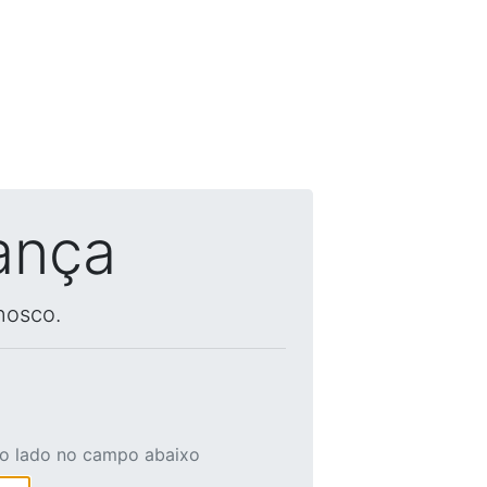
ança
nosco.
ao lado no campo abaixo