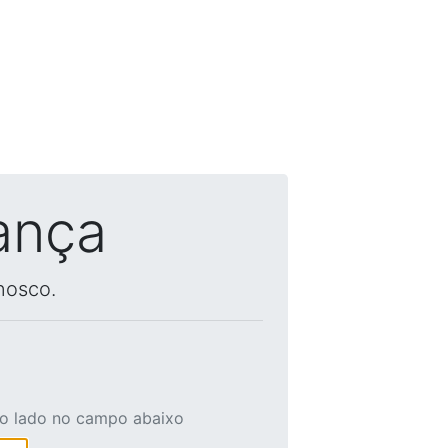
ança
nosco.
ao lado no campo abaixo