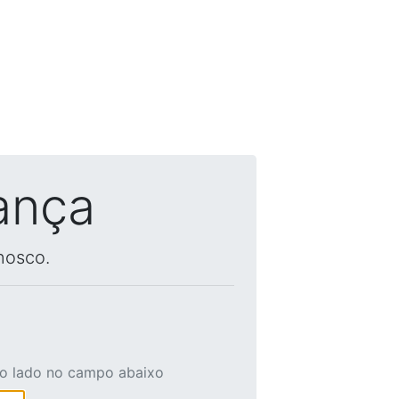
ança
nosco.
ao lado no campo abaixo