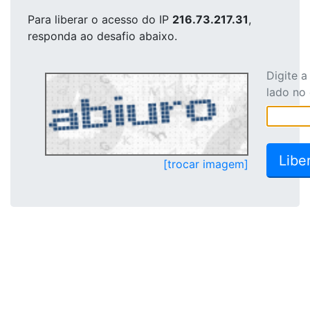
Para liberar o acesso
do IP
216.73.217.31
,
responda ao desafio abaixo.
Digite 
lado no
[trocar imagem]