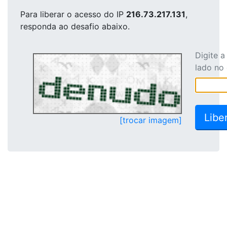
Para liberar o acesso
do IP
216.73.217.131
,
responda ao desafio abaixo.
Digite 
lado no
[trocar imagem]