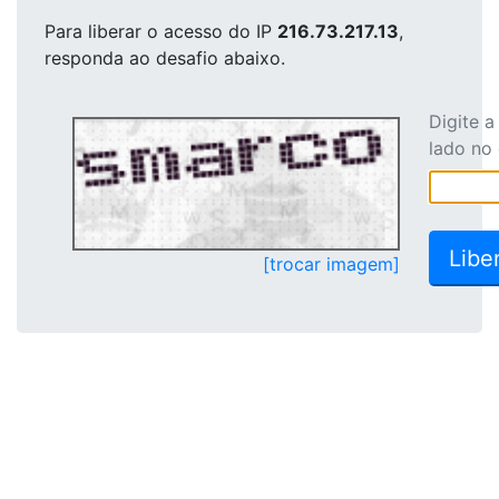
Para liberar o acesso
do IP
216.73.217.13
,
responda ao desafio abaixo.
Digite 
lado no
[trocar imagem]