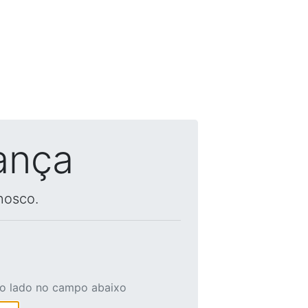
ança
nosco.
ao lado no campo abaixo