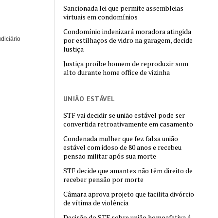
Sancionada lei que permite assembleias
virtuais em condomínios
Condomínio indenizará moradora atingida
diciário
por estilhaços de vidro na garagem, decide
Justiça
Justiça proíbe homem de reproduzir som
alto durante home office de vizinha
UNIÃO ESTÁVEL
STF vai decidir se união estável pode ser
convertida retroativamente em casamento
Condenada mulher que fez falsa união
estável com idoso de 80 anos e recebeu
pensão militar após sua morte
STF decide que amantes não têm direito de
receber pensão por morte
Câmara aprova projeto que facilita divórcio
de vítima de violência
Decisão do STF sobre união homoafetiva é