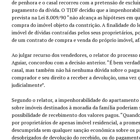
de penhora e o casal recorreu com a pretensão de excluir
pagamento da dívida. O TJDF decidiu que a impenhorabil
prevista na Lei 8.009/90 “não alcança as hipóteses em qu
compra do imóvel objeto da constrição. A finalidade do l
imóvel de dívidas contraídas pelos seus proprietários, 
de um contrato de compra e venda do próprio imóvel, afa
Ao julgar recurso dos vendedores, o relator do processo
Aguiar, concordou com a decisão anterior. “É bem verdad
casal, mas também não há nenhuma dúvida sobre o pagam
comprador e seu direito a receber a devolução, uma vez q
judicialmente”.
Segundo o relator, a impenhorabilidade do apartamento s
sobre imóveis destinados à moradia da família poderiam
possibilidade de recebimento dos valores pagos. “Quando
por proprietários de apenas imóvel residencial, a prome
descumprida sem qualquer sanção econômica sobre os p
desobrigados de devolução do recebido, ou do pagamento