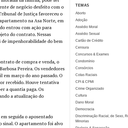
TEMAS
ente de negócio desfeito com o
ribunal de Justiça favoreceu o
Aborto
 apartamento na Asa Norte, em
Adoção
tado entrou com ação para
Assédio Moral
bjeto do contrato. Nessas
Assédio Sexual
ei de impenhorabilidade do bem
Cartão de Crédito
Censura
Concursos & Exames
ontrato de compra e venda, o
Condomínio
 Barbosa Pereira. Os vendedores
Consórcios
mil em março do ano passado. O
Cotas Raciais
lor recebido. Houve tentativa
CPI & CPMI
er a quantia paga. Os
Crime Organizado
ando a atualização do
Cultura
Dano Moral
Democracia
 e em seguida o aposentado
Discriminação Racial, de Sexo, R
Minorias
 sinal. O apartamento foi alvo