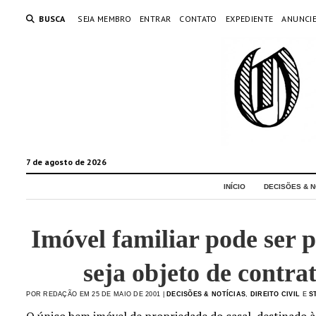
BUSCA
SEJA MEMBRO
ENTRAR
CONTATO
EXPEDIENTE
ANUNCI
7 de agosto de 2026
INÍCIO
DECISÕES & N
Imóvel familiar pode ser 
seja objeto de contrat
POR REDAÇÃO EM 25 DE MAIO DE 2001 |
DECISÕES & NOTÍCIAS
,
DIREITO CIVIL
E
S
O único bem imóvel de propriedade do casal, destinado à