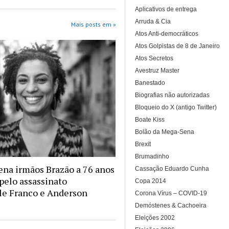
Aplicativos de entrega
Arruda & Cia
Mais posts em »
Atos Anti-democráticos
Atos Golpistas de 8 de Janeiro
Atos Secretos
Avestruz Master
Banestado
Biografias não autorizadas
Bloqueio do X (antigo Twitter)
Boate Kiss
Bolão da Mega-Sena
Brexit
Brumadinho
na irmãos Brazão a 76 anos
Cassação Eduardo Cunha
 pelo assassinato
Copa 2014
le Franco e Anderson
Corona Vírus – COVID-19
Demóstenes & Cachoeira
Eleições 2002