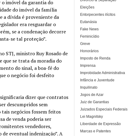
Divórcio & Separação
 o imóvel da garantia do
Eleições
idade do imóvel da família
Entorpecentes ilícitos
e a dívida é proveniente da
Eutanásia
egislador era resguardar o
Fake News
porém, se a condenação decorre
Feminicídio
sta-se tal proteção”.
Greve
Honorários
 no STJ, ministro Ruy Rosado de
Imposto de Renda
e que se trata da moradia do
Imprensa
ento do sinal, a boa-fé do
Improbidade Administrativa
ue o negócio foi desfeito
Infância e Juventude
Inquilinato
Jogos de Azar
ignificaria dizer que contratos
Juiz de Garantias
 ser descumpridos sem
Juizados Especiais Federais
 tais negócios fossem feitos
Lei Magnitsky
ssa de venda poderia ser
Liberdade de Expressão
romitentes vendedores,
Marcas e Patentes
 de eventual indenização”. A