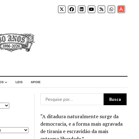
Apoia-
se
OS
LEIS
APOIE
“A ditadura naturalmente surge da
democracia, e a forma mais agravada
de tirania e escravidão da mais
extrema liberdade.”