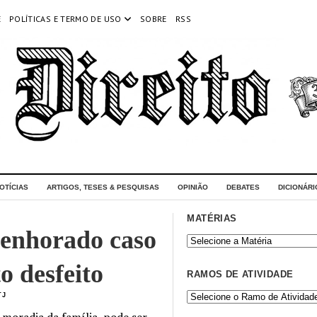
E
POLÍTICAS E TERMO DE USO
SOBRE
RSS
OTÍCIAS
ARTIGOS, TESES & PESQUISAS
OPINIÃO
DEBATES
DICIONÁRI
MATÉRIAS
penhorado caso
o desfeito
RAMOS DE ATIVIDADE
TJ
 moradia da família, pode ser