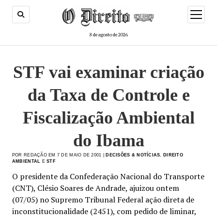
menu
de
abertur
8 de agosto de 2026
STF vai examinar criação
da Taxa de Controle e
Fiscalização Ambiental
do Ibama
POR REDAÇÃO EM 7 DE MAIO DE 2001 |
DECISÕES & NOTÍCIAS
,
DIREITO
AMBIENTAL
E
STF
O presidente da Confederação Nacional do Transporte
(CNT), Clésio Soares de Andrade, ajuizou ontem
(07/05) no Supremo Tribunal Federal ação direta de
inconstitucionalidade (2451), com pedido de liminar,