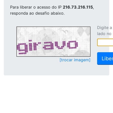
Para liberar o acesso
do IP
216.73.216.115
,
responda ao desafio abaixo.
Digite 
lado no
[trocar imagem]