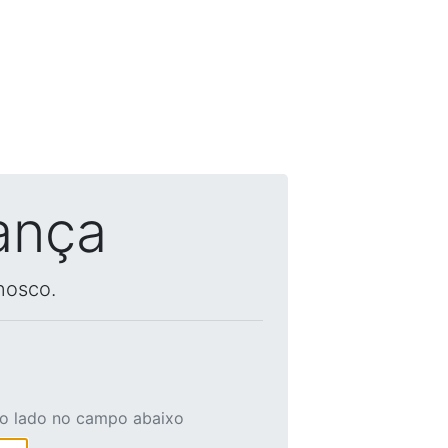
ança
nosco.
ao lado no campo abaixo