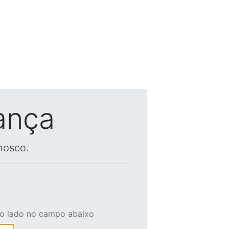
ança
nosco.
ao lado no campo abaixo