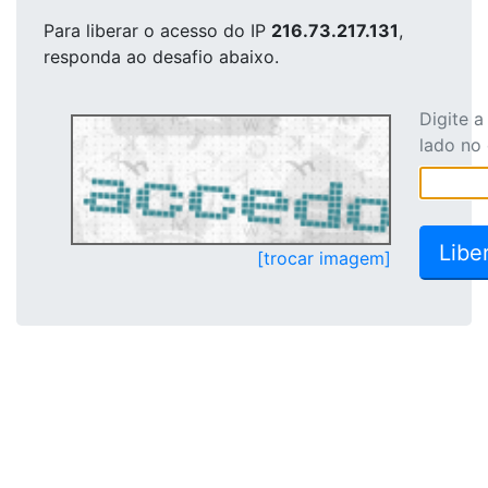
Para liberar o acesso
do IP
216.73.217.131
,
responda ao desafio abaixo.
Digite 
lado no
[trocar imagem]