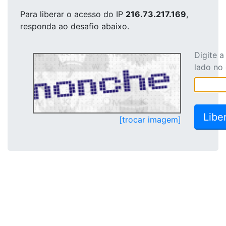
Para liberar o acesso
do IP
216.73.217.169
,
responda ao desafio abaixo.
Digite 
lado no
[trocar imagem]