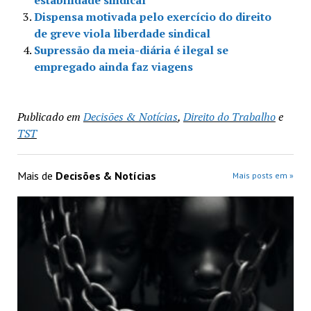
Dispensa motivada pelo exercício do direito
de greve viola liberdade sindical
Supressão da meia-diária é ilegal se
empregado ainda faz viagens
Publicado em
Decisões & Notícias
,
Direito do Trabalho
e
TST
Mais de
Decisões & Notícias
Mais posts em »