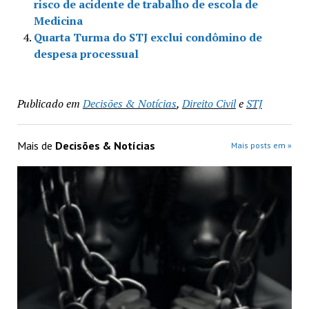
risco de acidente de trabalho de escola de
Medicina
Quarta Turma do STJ exclui condômino de
despesa processual
Publicado em
Decisões & Notícias
,
Direito Civil
e
STJ
Mais de
Decisões & Notícias
Mais posts em »