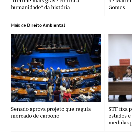
“o crime mais grave contra a
de Mariel
humanidade” da história
Gomes
Mais de
Direito Ambiental
Senado aprova projeto que regula
STF fixa 
mercado de carbono
estados e
medidas p