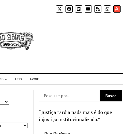
Apoia-
se
OS
LEIS
APOIE
“Justiça tardia nada mais é do que
injustiça institucionalizada.”
—
Ruy Barbosa