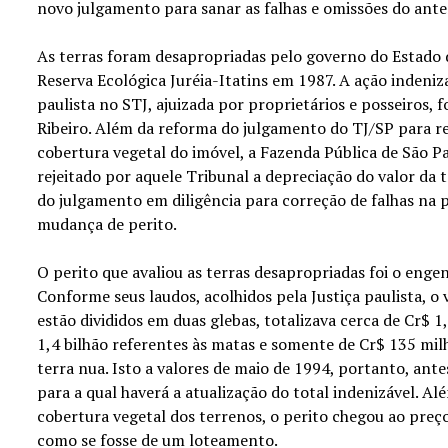
novo julgamento para sanar as falhas e omissões do ante
As terras foram desapropriadas pelo governo do Estado 
Reserva Ecológica Juréia-Itatins em 1987. A ação indeni
paulista no STJ, ajuizada por proprietários e posseiros,
Ribeiro. Além da reforma do julgamento do TJ/SP para ret
cobertura vegetal do imóvel, a Fazenda Pública de São P
rejeitado por aquele Tribunal a depreciação do valor da
do julgamento em diligência para correção de falhas na p
mudança de perito.
O perito que avaliou as terras desapropriadas foi o enge
Conforme seus laudos, acolhidos pela Justiça paulista, o 
estão divididos em duas glebas, totalizava cerca de Cr$ 1,
1,4 bilhão referentes às matas e somente de Cr$ 135 milh
terra nua. Isto a valores de maio de 1994, portanto, ant
para a qual haverá a atualização do total indenizável. Alé
cobertura vegetal dos terrenos, o perito chegou ao preç
como se fosse de um loteamento.