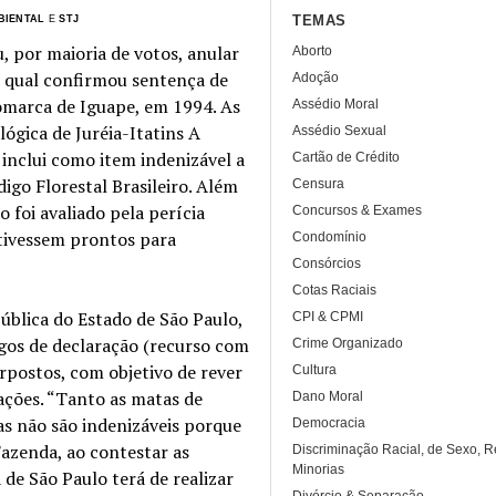
TEMAS
BIENTAL
E
STJ
, por maioria de votos, anular
Aborto
o qual confirmou sentença de
Adoção
Comarca de Iguape, em 1994. As
Assédio Moral
ógica de Juréia-Itatins A
Assédio Sexual
, inclui como item indenizável a
Cartão de Crédito
igo Florestal Brasileiro. Além
Censura
o foi avaliado pela perícia
Concursos & Exames
stivessem prontos para
Condomínio
Consórcios
Cotas Raciais
ública do Estado de São Paulo,
CPI & CPMI
gos de declaração (recurso com
Crime Organizado
erpostos, com objetivo de rever
Cultura
ações. “Tanto as matas de
Dano Moral
as não são indenizáveis porque
Democracia
Fazenda, ao contestar as
Discriminação Racial, de Sexo, R
Minorias
 de São Paulo terá de realizar