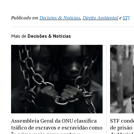
Publicado em
Decisões & Notícias
,
Direito Ambiental
e
STJ
Mais de
Decisões & Notícias
Assembleia Geral da ONU classifica
STF conde
tráfico de escravos e escravidão como
de prisão