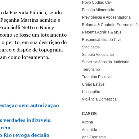
Novo Código Civil
Pensão Alimentícia
so da Fazenda Pública, sendo
Previdência e Aposentadoria
o Peçanha Martins admitiu e
Reforma & Controle Externo do Ju
ranciulli Netto e Nancy
Reforma Agrária & MST
o como se fosse um loteamento
Responsabilidade Civil
 o perito, em sua descrição do
Sindicatos
 barco e dispõe de topografia
Súmula Vinculante
izam como loteamento.
Super-salários do Judiciário
Terrorismo
Trabalho Escravo
União Estável
Usucapião
Violência Doméstica
 estação sem autorização
CASOS
s verdades indizíveis.
Airbnb
 trem
Amarildo
do Rio revoga decisão
Anti-Fascismo