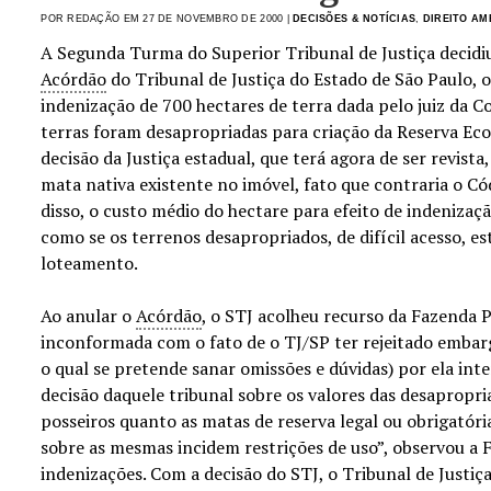
POR REDAÇÃO EM 27 DE NOVEMBRO DE 2000 |
DECISÕES & NOTÍCIAS
,
DIREITO AM
A Segunda Turma do Superior Tribunal de Justiça decidiu
Acórdão
do Tribunal de Justiça do Estado de São Paulo, 
indenização de 700 hectares de terra dada pelo juiz da 
terras foram desapropriadas para criação da Reserva Ecol
decisão da Justiça estadual, que terá agora de ser revista
mata nativa existente no imóvel, fato que contraria o Cód
disso, o custo médio do hectare para efeito de indenizaçã
como se os terrenos desapropriados, de difícil acesso, e
loteamento.
Ao anular o
Acórdão
, o STJ acolheu recurso da Fazenda P
inconformada com o fato de o TJ/SP ter rejeitado embar
o qual se pretende sanar omissões e dúvidas) por ela int
decisão daquele tribunal sobre os valores das desapropri
posseiros quanto as matas de reserva legal ou obrigatóri
sobre as mesmas incidem restrições de uso”, observou a 
indenizações. Com a decisão do STJ, o Tribunal de Justiça