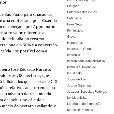
Divórcio & Separação
rior
Eleições
Entorpecentes ilícitos
de São Paulo para criação da
Eutanásia
zatória contestada pela Fazenda
Fake News
 foi encabeçada por Appolinário
Feminicídio
irar o valor referente a
Greve
aulo defendia no recurso
Honorários
 terra nua em 30% e a conversão
Imposto de Renda
erícia – se possível com a
Imprensa
Improbidade Administrativa
Infância e Juventude
nheiro José Eduardo Narciso.
Inquilinato
valor dos 700 hectares, que
Jogos de Azar
5 bilhão, dos quais cerca de Cr$
Juiz de Garantias
ões relativos aos terrenos, ou
Juizados Especiais Federais
es do advento do real, moeda
Lei Magnitsky
m de incluir no cálculo a
Liberdade de Expressão
o médio do hectare avaliando-o
Marcas e Patentes