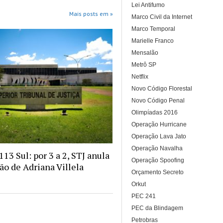
Lei Antifumo
Mais posts em »
Marco Civil da Internet
Marco Temporal
Marielle Franco
Mensalão
Metrô SP
Netflix
Novo Código Florestal
Novo Código Penal
Olimpíadas 2016
Operação Hurricane
Operação Lava Jato
Operação Navalha
13 Sul: por 3 a 2, STJ anula
Operação Spoofing
o de Adriana Villela
Orçamento Secreto
Orkut
PEC 241
PEC da Blindagem
Petrobras