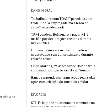
DANO MORAL
Trabalhadora com TDAH “premiada com
troféu” de “a empregada mais lerda do
setor” será indenizada
TRF4 condena Bolsonaro a pagar R$ 1
milhão por declarações racistas durante
live em 2021
Homem indenizará mulher por retirar
preservativo sem consentimento durante
relação sexual
Filipe Martins, ex-assessor de Bolsonaro, é
condenado por gesto racista no Senado
Banco responde por transações realizadas
após comunicação do roubo do celular
DIVÓRCIO
eligião & de
STJ: Filho pode atuar como testemunha no
processo de divórcio dos pais