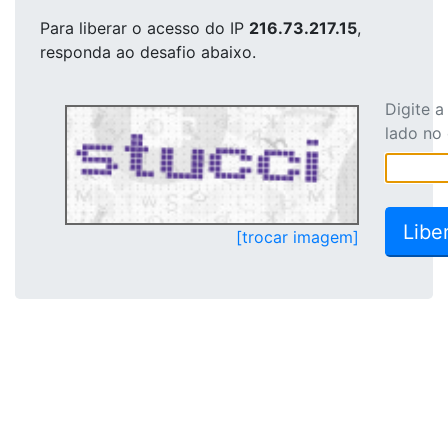
Para liberar o acesso
do IP
216.73.217.15
,
responda ao desafio abaixo.
Digite 
lado no
[trocar imagem]