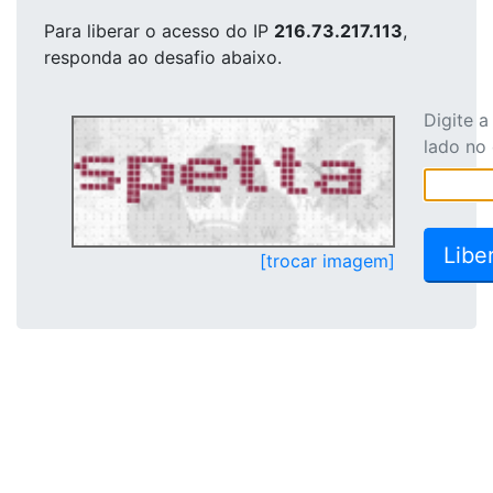
Para liberar o acesso
do IP
216.73.217.113
,
responda ao desafio abaixo.
Digite 
lado no
[trocar imagem]