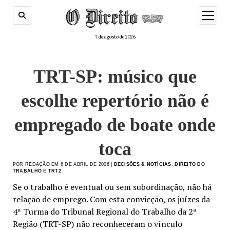
menu
de
abertur
7 de agosto de 2026
TRT-SP: músico que
escolhe repertório não é
empregado de boate onde
toca
POR REDAÇÃO EM 6 DE ABRIL DE 2006 |
DECISÕES & NOTÍCIAS
,
DIREITO DO
TRABALHO
E
TRT2
Se o trabalho é eventual ou sem subordinação, não há
relação de emprego. Com esta convicção, os juízes da
4ª Turma do Tribunal Regional do Trabalho da 2ª
Região (TRT-SP) não reconheceram o vínculo