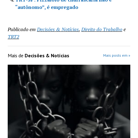
“autônomo”, é empregado
Publicado em
Decisões & Notícias
,
Direito do Trabalho
e
TRT2
Mais de
Decisões & Notícias
Mais posts em »