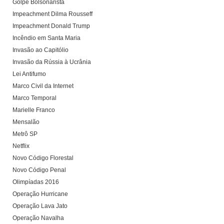
Golpe Bolsonarista
Impeachment Dilma Rousseff
Impeachment Donald Trump
Incêndio em Santa Maria
Invasão ao Capitólio
Invasão da Rússia à Ucrânia
Lei Antifumo
Marco Civil da Internet
Marco Temporal
Marielle Franco
Mensalão
Metrô SP
Netflix
Novo Código Florestal
Novo Código Penal
Olimpíadas 2016
Operação Hurricane
Operação Lava Jato
Operação Navalha