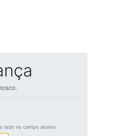
ança
nosco.
ao lado no campo abaixo