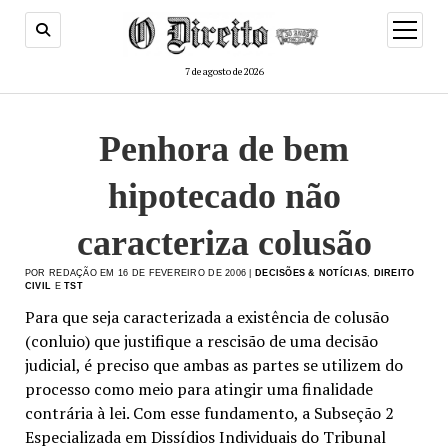
menu
de
abertur
7 de agosto de 2026
Penhora de bem
hipotecado não
caracteriza colusão
POR REDAÇÃO EM 16 DE FEVEREIRO DE 2006 |
DECISÕES & NOTÍCIAS
,
DIREITO
CIVIL
E
TST
Para que seja caracterizada a existência de colusão
(conluio) que justifique a rescisão de uma decisão
judicial, é preciso que ambas as partes se utilizem do
processo como meio para atingir uma finalidade
contrária à lei. Com esse fundamento, a Subseção 2
Especializada em Dissídios Individuais do Tribunal