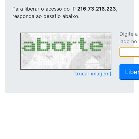
Para liberar o acesso
do IP
216.73.216.223
,
responda ao desafio abaixo.
Digite 
lado no
[trocar imagem]