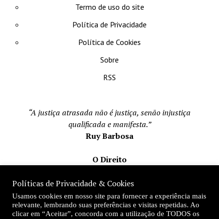
Termo de uso do site
Política de Privacidade
Política de Cookies
Sobre
RSS
“A justiça atrasada não é justiça, senão injustiça
qualificada e manifesta.”
Ruy Barbosa
O Direito
Todos os direito reservados 1996-2026
Políticas de Privacidade & Cookies
Mateus Matos
Usamos cookies em nosso site para fornecer a experiência mais
Fundador e Editor-Chefe
relevante, lembrando suas preferências e visitas repetidas. Ao
clicar em “Aceitar”, concorda com a utilização de TODOS os
Desde 1996