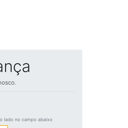
ança
nosco.
ao lado no campo abaixo