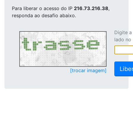
Para liberar o acesso
do IP
216.73.216.38
,
responda ao desafio abaixo.
Digite 
lado no
[trocar imagem]