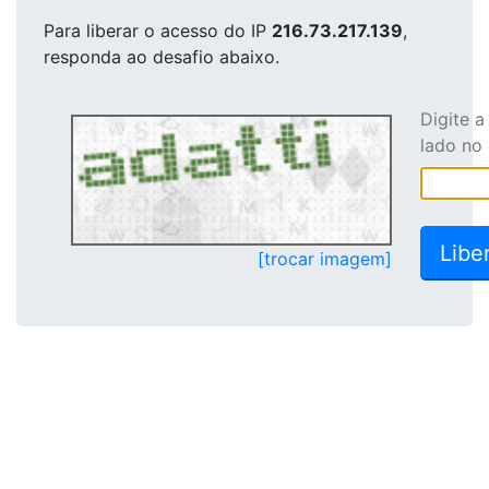
Para liberar o acesso
do IP
216.73.217.139
,
responda ao desafio abaixo.
Digite 
lado no
[trocar imagem]