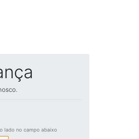
ança
nosco.
ao lado no campo abaixo