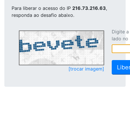
Para liberar o acesso
do IP
216.73.216.63
,
responda ao desafio abaixo.
Digite 
lado no
[trocar imagem]