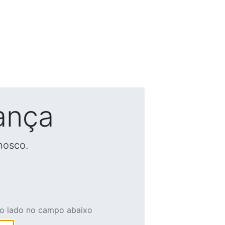
ança
nosco.
ao lado no campo abaixo